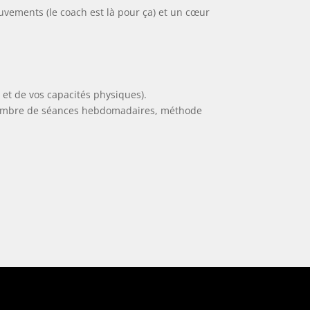
vements (le coach est là pour ça) et un cœur
 et de vos capacités physiques).
 (nombre de séances hebdomadaires, méthode