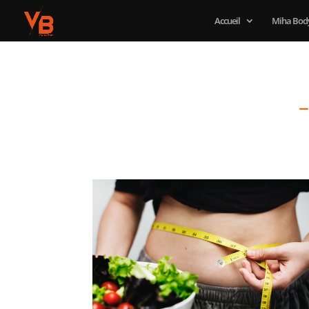
Accueil
Miha Body
–