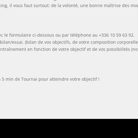
, il vous faut surtout: de la volonté, une bonne maîtrise des mou
c le formulaire ci-dessous ou par téléphone au +336 10 59 63 92.
an/essai. (bilan de vos objectifs, de votre composition corporelle
ntraînement en fonction de votre objectif et de vos possibilités
5 min de Tournai pour atteindre votre objectif !