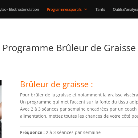
tec – Electrostimulation
Programmes sportifs
Tarifs
Outils d’analys
Programme Brûleur de Graiss
Brûleur de graisse :
Pour brûler de la graisse et notamment la graisse viscéra
Un programme qui met l’accent sur la fonte du tissu adi
Avec 2 à 3 séances par semaine encadrées par un coach s
alimentation, mettez toutes les chances de votre côté pou
Fréquence :
2 à 3 séances par semaine