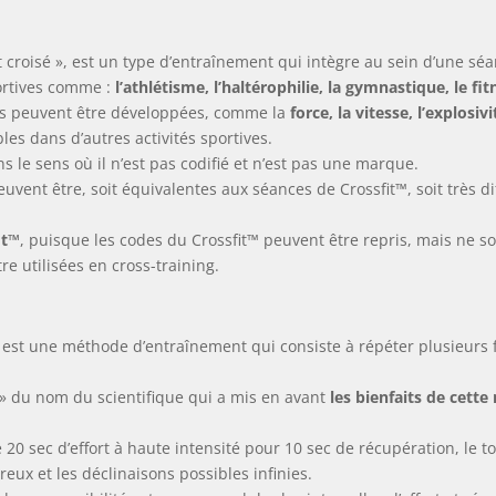
t croisé », est un type d’entraînement qui intègre au sein d’une séa
portives comme :
l’athlétisme, l’haltérophilie, la gymnastique, le fit
es peuvent être développées, comme la
force, la vitesse, l’explosi
les dans d’autres activités sportives.
ns le sens où il n’est pas codifié et n’est pas une marque.
euvent être, soit équivalentes aux séances de Crossfit™, soit très 
it™
, puisque les codes du Crossfit™ peuvent être repris, mais ne so
e utilisées en cross-training.
) est une méthode d’entraînement qui consiste à répéter plusieurs fo
A » du nom du scientifique qui a mis en avant
les bienfaits de cett
 20 sec d’effort à haute intensité pour 10 sec de récupération, le to
eux et les déclinaisons possibles infinies.