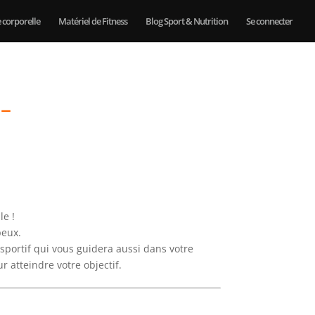
e corporelle
Matériel de Fitness
Blog Sport & Nutrition
Se connecter
e
–
le !
peux.
portif qui vous guidera aussi dans votre
r atteindre votre objectif.