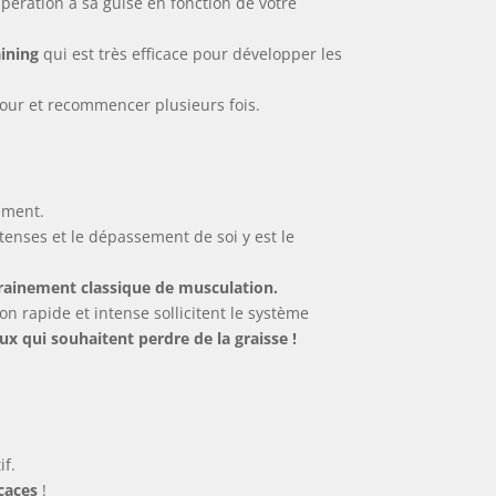
upération à sa guise en fonction de votre
raining
qui est très efficace pour développer les
tour et recommencer plusieurs fois.
dement.
ntenses et le dépassement de soi y est le
rainement classique de musculation.
n rapide et intense sollicitent le système
ux qui souhaitent perdre de la graisse !
if.
icaces
!