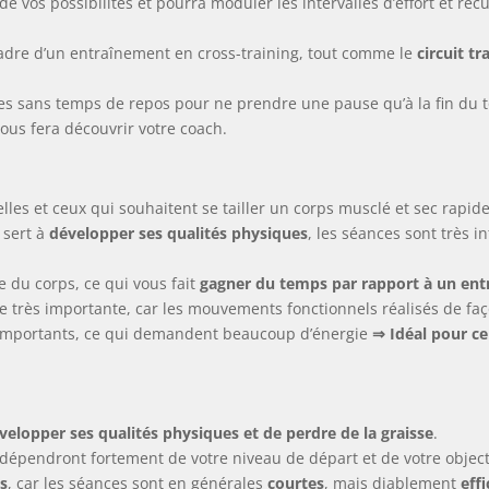
de vos possibilités et pourra moduler les intervalles d’effort et réc
cadre d’un entraînement en cross-training, tout comme le
circuit t
ices sans temps de repos pour ne prendre une pause qu’à la fin du 
vous fera découvrir votre coach.
elles et ceux qui souhaitent se tailler un corps musclé et sec rapi
 sert à
développer ses qualités physiques
, les séances sont très i
le du corps, ce qui vous fait
gagner du temps par rapport à un ent
très importante, car les mouvements fonctionnels réalisés de faço
 importants, ce qui demandent beaucoup d’énergie
⇒ Idéal pour ce
velopper ses qualités physiques et de perdre de la graisse
.
s dépendront fortement de votre niveau de départ et de votre object
s
, car les séances sont en générales
courtes
, mais diablement
eff