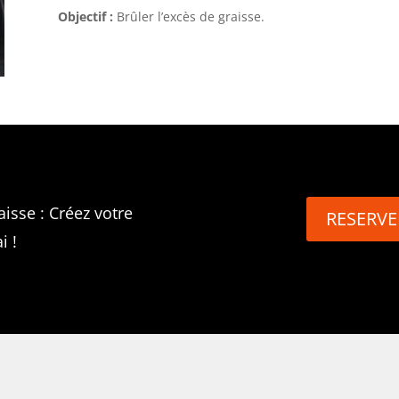
Objectif :
Brûler l’excès de graisse.
isse : Créez votre
RESERVE
i !