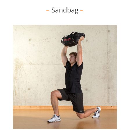
–
Sandbag
–