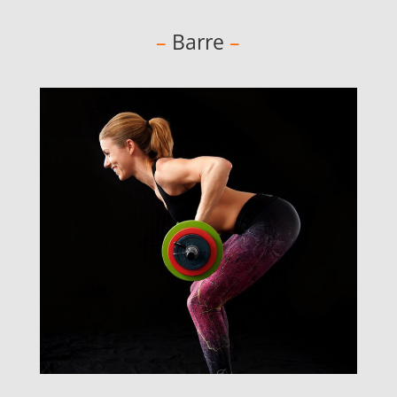
–
Barre
–