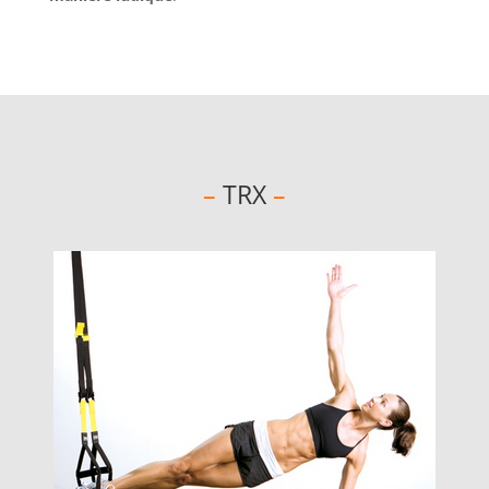
–
TRX
–